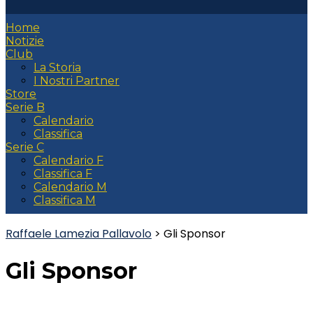
Home
Notizie
Club
La Storia
I Nostri Partner
Store
Serie B
Calendario
Classifica
Serie C
Calendario F
Classifica F
Calendario M
Classifica M
Raffaele Lamezia Pallavolo
>
Gli Sponsor
Gli Sponsor