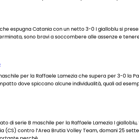
a che espugna Catania con un netto 3-0 I gialloblu si p
rminata, sono bravi a soccombere alle assenze e tenere s
o
aschile per la Raffaele Lamezia che supera per 3-0 la Pa
mpatto dove spiccano alcune individualità, quali ad esemp
 di serie B maschile per la Raffaele Lamezia I gialloblu, 
ia (CS) contro l’Area Brutia Volley Team, domani 25 sette
mportante perchè…