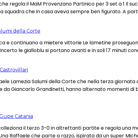
che regola il MaM Provenzano Partinico per 3 set a 1 Il suc
a squadra che in casa aveva sempre ben figurato. A parte
lumi della Corte
 e continuano a mietere vittorie Le lametine proseguono 
 incerto le gialloblu si portano avanti e in soli 17 minuti co
astrovillari
ffaele Lamezia Salumi della Corte che nella terza giornata
nate da Giancarlo Grandinetti, hanno alternato momenti di
a Gupe Catania
olleziona il terzo 3-0 in altrettanti partite e regola una
no. Una Raffaele che parte a razzo, ispirata da un super M