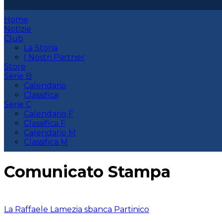
Home
Notizie
Club
La Storia
I Nostri Partner
Store
Serie B
Calendario
Classifica
Serie C
Calendario F
Classifica F
Calendario M
Classifica M
Comunicato Stampa
La Raffaele Lamezia sbanca Partinico