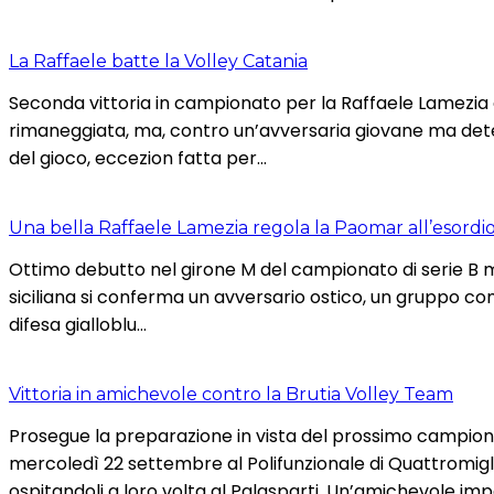
La Raffaele batte la Volley Catania
Seconda vittoria in campionato per la Raffaele Lamezi
rimaneggiata, ma, contro un’avversaria giovane ma dete
del gioco, eccezion fatta per…
Una bella Raffaele Lamezia regola la Paomar all’esordi
Ottimo debutto nel girone M del campionato di serie B m
siciliana si conferma un avversario ostico, un gruppo co
difesa gialloblu…
Vittoria in amichevole contro la Brutia Volley Team
Prosegue la preparazione in vista del prossimo campionato
mercoledì 22 settembre al Polifunzionale di Quattromigl
ospitandoli a loro volta al Palasparti. Un’amichevole i