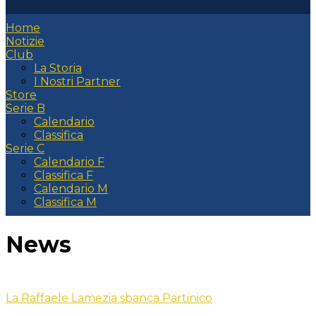
Home
Notizie
Club
La Storia
I Nostri Partner
Store
Serie B
Calendario
Classifica
Serie C
Calendario F
Classifica F
Calendario M
Classifica M
News
La Raffaele Lamezia sbanca Partinico